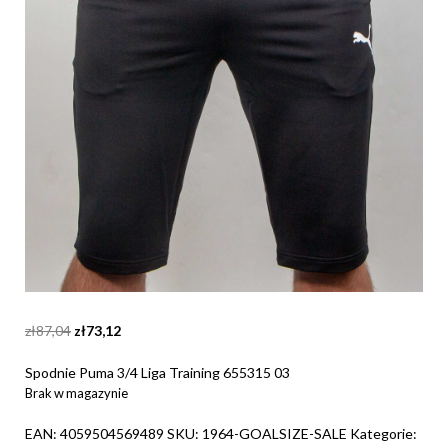
Original
Current
zł
87,04
zł
73,12
price
price
was:
is:
Spodnie Puma 3/4 Liga Training 655315 03
zł87,04.
zł73,12.
Brak w magazynie
EAN:
4059504569489
SKU:
1964-GOALSIZE-SALE
Kategorie: