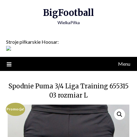
Skip
BigFootball
to
content
WielkaPiłka
Stroje piłkarskie Hoosar:
Menu
Spodnie Puma 3/4 Liga Training 655315
03 rozmiar L
Promocja!