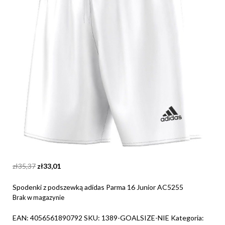
Original
Current
zł
35,37
zł
33,01
price
price
was:
is:
Spodenki z podszewką adidas Parma 16 Junior AC5255
zł35,37.
zł33,01.
Brak w magazynie
EAN:
4056561890792
SKU:
1389-GOALSIZE-NIE
Kategoria: