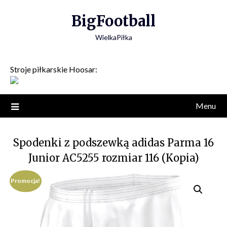
Skip
BigFootball
to
content
WielkaPiłka
Stroje piłkarskie Hoosar:
Menu
Spodenki z podszewką adidas Parma 16
Junior AC5255 rozmiar 116 (Kopia)
Promocja!