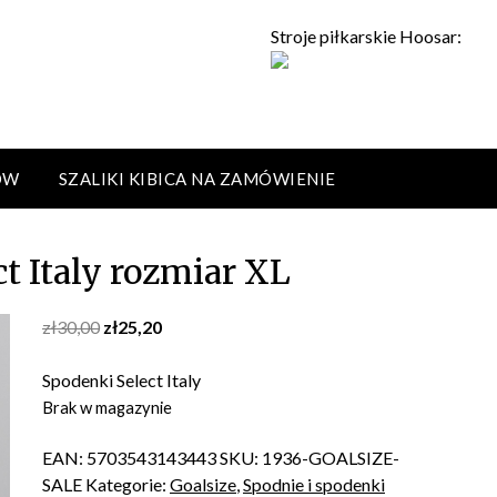
Stroje piłkarskie Hoosar:
ÓW
SZALIKI KIBICA NA ZAMÓWIENIE
t Italy rozmiar XL
Original
Current
zł
30,00
zł
25,20
price
price
was:
is:
Spodenki Select Italy
zł30,00.
zł25,20.
Brak w magazynie
EAN:
5703543143443
SKU:
1936-GOALSIZE-
SALE
Kategorie:
Goalsize
,
Spodnie i spodenki