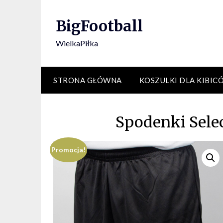
Skip
to
BigFootball
content
WielkaPiłka
STRONA GŁÓWNA
KOSZULKI DLA KIBIC
Spodenki Selec
Promocja!