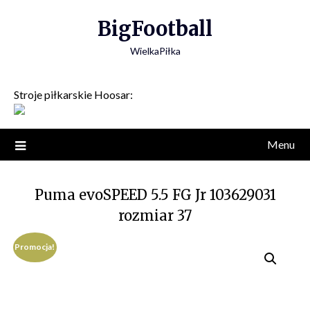
Skip
BigFootball
to
content
WielkaPiłka
Stroje piłkarskie Hoosar:
Menu
Puma evoSPEED 5.5 FG Jr 103629031
rozmiar 37
Promocja!