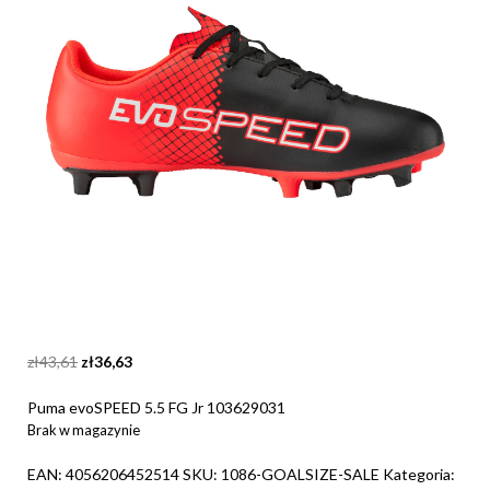
Original
Current
zł
43,61
zł
36,63
price
price
was:
is:
Puma evoSPEED 5.5 FG Jr 103629031
zł43,61.
zł36,63.
Brak w magazynie
EAN:
4056206452514
SKU:
1086-GOALSIZE-SALE
Kategoria: