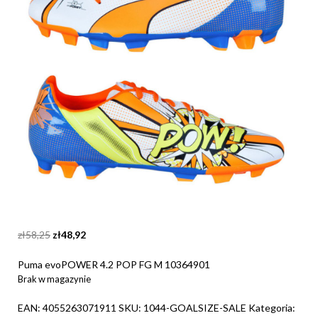
Original
Current
zł
58,25
zł
48,92
price
price
was:
is:
Puma evoPOWER 4.2 POP FG M 10364901
zł58,25.
zł48,92.
Brak w magazynie
EAN:
4055263071911
SKU:
1044-GOALSIZE-SALE
Kategoria: