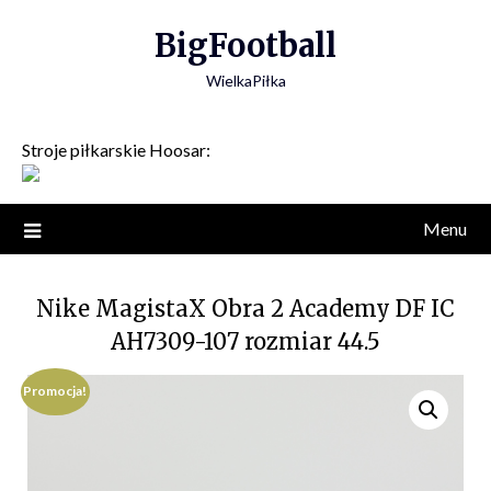
Skip
BigFootball
to
content
WielkaPiłka
Stroje piłkarskie Hoosar:
Menu
Nike MagistaX Obra 2 Academy DF IC
AH7309-107 rozmiar 44.5
Promocja!