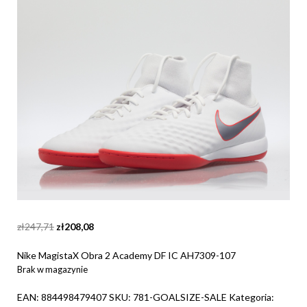
Original
Current
zł
247,71
zł
208,08
price
price
was:
is:
Nike MagistaX Obra 2 Academy DF IC AH7309-107
zł247,71.
zł208,08.
Brak w magazynie
EAN:
884498479407
SKU:
781-GOALSIZE-SALE
Kategoria: