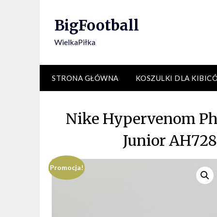
Skip
to
BigFootball
content
WielkaPiłka
STRONA GŁÓWNA
KOSZULKI DLA KIBIC
Nike Hypervenom Ph
Junior AH728
Promocja!