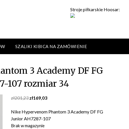
Stroje piłkarskie Hoosar:
ÓW
SZALIKI KIBICA NA ZAMÓWIENIE
antom 3 Academy DF FG
7-107 rozmiar 34
Original
Current
zł
201,23
zł
169,03
price
price
was:
is:
Nike Hypervenom Phantom 3 Academy DF FG
zł201,23.
zł169,03.
Junior AH7287-107
Brak w magazynie