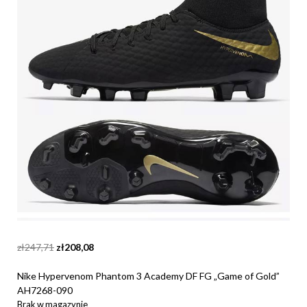
Original
Current
zł
247,71
zł
208,08
price
price
was:
is:
Nike Hypervenom Phantom 3 Academy DF FG „Game of Gold”
zł247,71.
zł208,08.
AH7268-090
Brak w magazynie