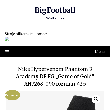
Skip
BigFootball
to
content
WielkaPiłka
Stroje piłkarskie Hoosar:
Menu
Nike Hypervenom Phantom 3
Academy DF FG „Game of Gold”
AH7268-090 rozmiar 42.5
Promocja!