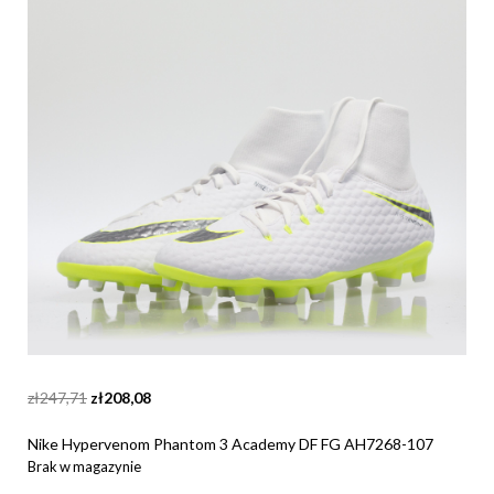
Original
Current
zł
247,71
zł
208,08
price
price
was:
is:
Nike Hypervenom Phantom 3 Academy DF FG AH7268-107
zł247,71.
zł208,08.
Brak w magazynie