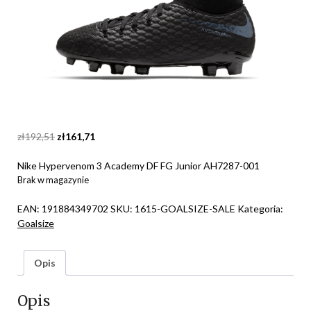
Original
Current
zł
192,51
zł
161,71
price
price
was:
is:
Nike Hypervenom 3 Academy DF FG Junior AH7287-001
zł192,51.
zł161,71.
Brak w magazynie
EAN:
191884349702
SKU:
1615-GOALSIZE-SALE
Kategoria:
Goalsize
Opis
Opis