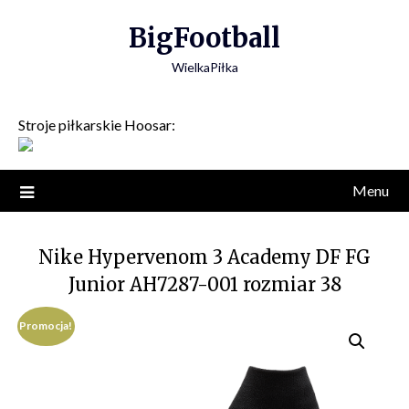
Skip
BigFootball
to
content
WielkaPiłka
Stroje piłkarskie Hoosar:
Menu
Nike Hypervenom 3 Academy DF FG
Junior AH7287-001 rozmiar 38
Promocja!