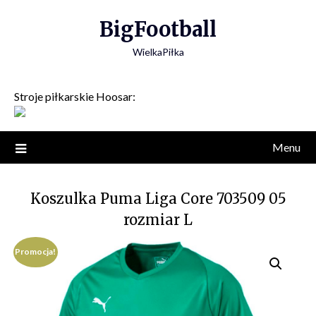
Skip
BigFootball
to
content
WielkaPiłka
Stroje piłkarskie Hoosar:
Menu
Koszulka Puma Liga Core 703509 05
rozmiar L
Promocja!