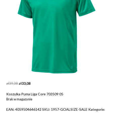
Original
Current
zł
39,38
zł
33,08
price
price
was:
is:
Koszulka Puma Liga Core 703509 05
zł39,38.
zł33,08.
Brak w magazynie
EAN:
4059504646142
SKU:
1957-GOALSIZE-SALE
Kategorie: