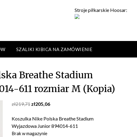
Stroje piłkarskie Hoosar:
ÓW
SZALIKI KIBICA NA ZAMÓWIENIE
lska Breathe Stadium
14-611 rozmiar M (Kopia)
Original
Current
zł
219,71
zł
205,06
price
price
was:
is:
Koszulka Nike Polska Breathe Stadium
zł219,71.
zł205,06.
Wyjazdowa Junior 894014-611
Brak w magazynie