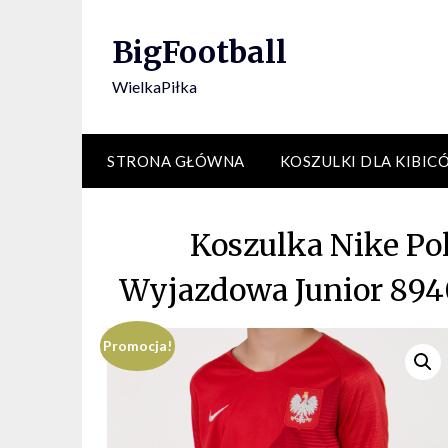
Skip
to
BigFootball
content
WielkaPiłka
STRONA GŁÓWNA
KOSZULKI DLA KIBIC
Koszulka Nike Po
Wyjazdowa Junior 8940
Promocja!