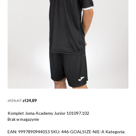
Original
Current
zł
26,67
zł
24,89
price
price
was:
is:
Komplet Joma Academy Junior 101097.102
zł26,67.
zł24,89.
Brak w magazynie
EAN:
9997890944013
SKU:
446-GOALSIZE-NIE-A
Kategoria: