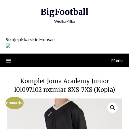
Skip
BigFootball
to
content
WielkaPiłka
Stroje piłkarskie Hoosar:
Menu
Komplet Joma Academy Junior
101097.102 rozmiar 8XS-7XS (Kopia)
Promocja!