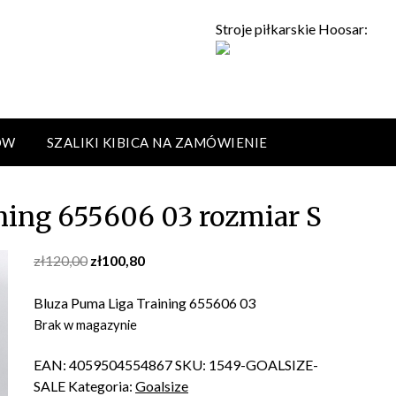
Stroje piłkarskie Hoosar:
ÓW
SZALIKI KIBICA NA ZAMÓWIENIE
ning 655606 03 rozmiar S
Original
Current
zł
120,00
zł
100,80
price
price
was:
is:
Bluza Puma Liga Training 655606 03
zł120,00.
zł100,80.
Brak w magazynie
EAN:
4059504554867
SKU:
1549-GOALSIZE-
SALE
Kategoria:
Goalsize