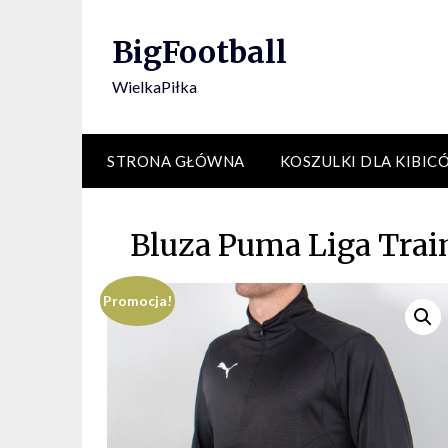
Skip
to
BigFootball
content
WielkaPiłka
STRONA GŁÓWNA
KOSZULKI DLA KIBIC
Bluza Puma Liga Trai
Promocja!