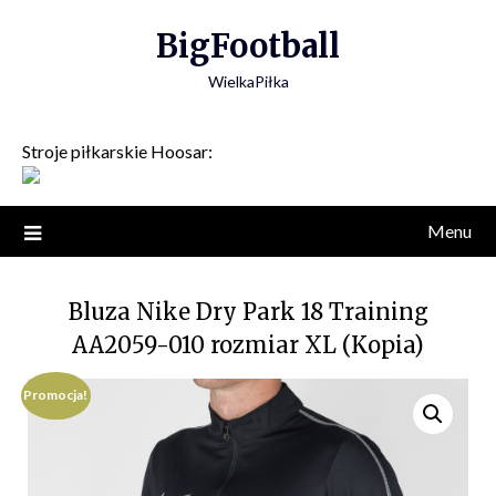
Skip
BigFootball
to
content
WielkaPiłka
Stroje piłkarskie Hoosar:
Menu
Bluza Nike Dry Park 18 Training
AA2059-010 rozmiar XL (Kopia)
Promocja!