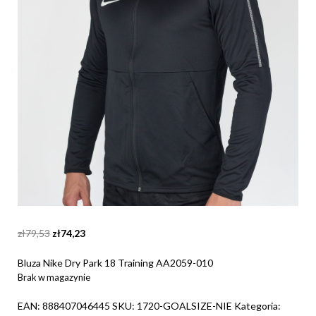
Original
Current
zł
79,53
zł
74,23
price
price
was:
is:
Bluza Nike Dry Park 18 Training AA2059-010
zł79,53.
zł74,23.
Brak w magazynie
EAN:
888407046445
SKU:
1720-GOALSIZE-NIE
Kategoria: