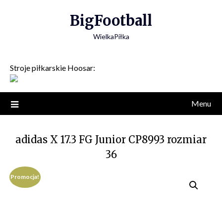
Skip
BigFootball
to
content
WielkaPiłka
Stroje piłkarskie Hoosar:
Menu
adidas X 17.3 FG Junior CP8993 rozmiar
36
Promocja!