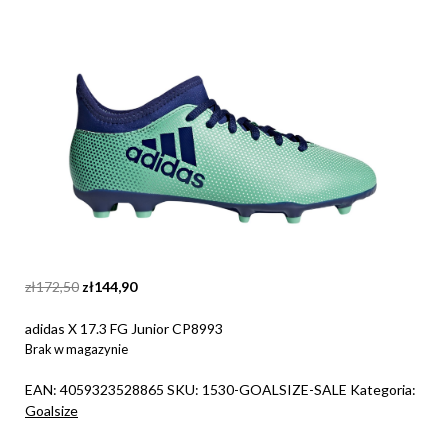
Original
Current
zł
172,50
zł
144,90
price
price
was:
is:
adidas X 17.3 FG Junior CP8993
zł172,50.
zł144,90.
Brak w magazynie
EAN:
4059323528865
SKU:
1530-GOALSIZE-SALE
Kategoria:
Goalsize