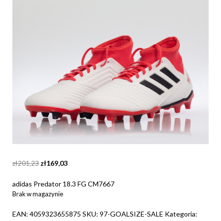
Original
Current
zł
201,23
zł
169,03
price
price
was:
is:
adidas Predator 18.3 FG CM7667
zł201,23.
zł169,03.
Brak w magazynie
EAN:
4059323655875
SKU:
97-GOALSIZE-SALE
Kategoria: