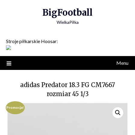
Skip
BigFootball
to
content
WielkaPiłka
Stroje piłkarskie Hoosar:
Menu
adidas Predator 18.3 FG CM7667
rozmiar 45 1/3
Promocja!