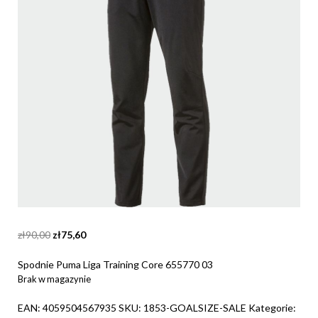
Original
Current
zł
90,00
zł
75,60
price
price
was:
is:
Spodnie Puma Liga Training Core 655770 03
zł90,00.
zł75,60.
Brak w magazynie
EAN:
4059504567935
SKU:
1853-GOALSIZE-SALE
Kategorie: