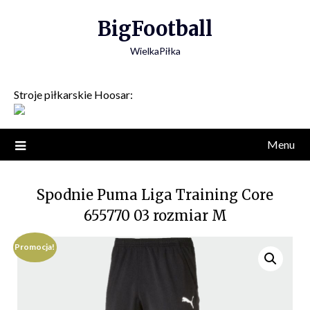
Skip
BigFootball
to
content
WielkaPiłka
Stroje piłkarskie Hoosar:
Menu
Spodnie Puma Liga Training Core
655770 03 rozmiar M
Promocja!