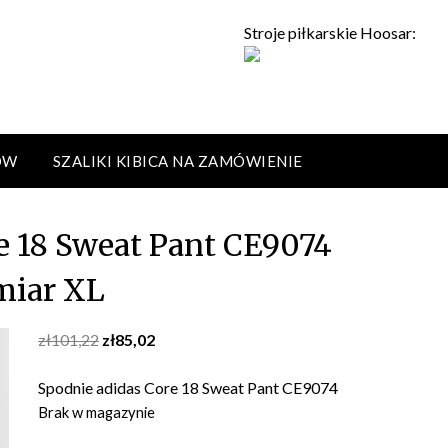
Stroje piłkarskie Hoosar:
ÓW
SZALIKI KIBICA NA ZAMÓWIENIE
e 18 Sweat Pant CE9074
miar XL
Original
Current
zł
101,22
zł
85,02
price
price
was:
is:
Spodnie adidas Core 18 Sweat Pant CE9074
zł101,22.
zł85,02.
Brak w magazynie