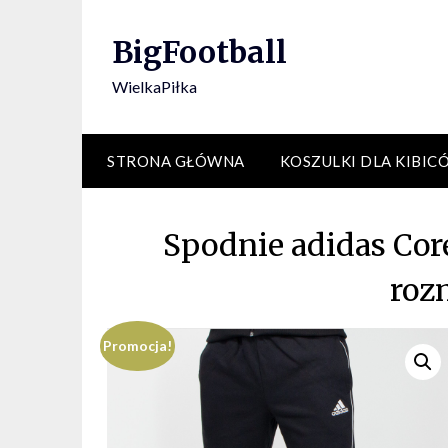
Skip
to
BigFootball
content
WielkaPiłka
STRONA GŁÓWNA
KOSZULKI DLA KIBIC
Spodnie adidas Cor
roz
Promocja!