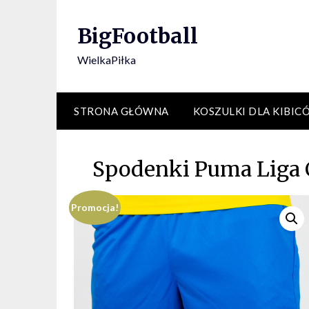
Skip
to
BigFootball
content
WielkaPiłka
STRONA GŁÓWNA
KOSZULKI DLA KIBIC
Spodenki Puma Liga C
Promocja!