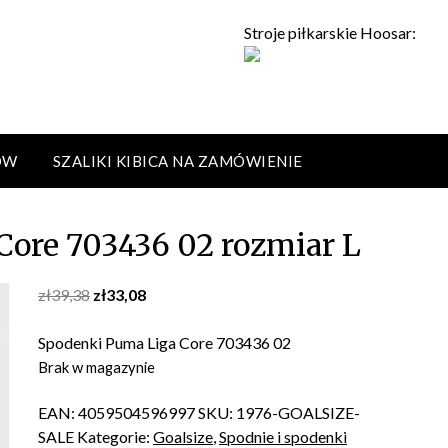
Stroje piłkarskie Hoosar:
ÓW
SZALIKI KIBICA NA ZAMÓWIENIE
ore 703436 02 rozmiar L
Original
Current
zł
39,38
zł
33,08
price
price
was:
is:
Spodenki Puma Liga Core 703436 02
zł39,38.
zł33,08.
Brak w magazynie
EAN:
4059504596997
SKU:
1976-GOALSIZE-
SALE
Kategorie:
Goalsize
,
Spodnie i spodenki