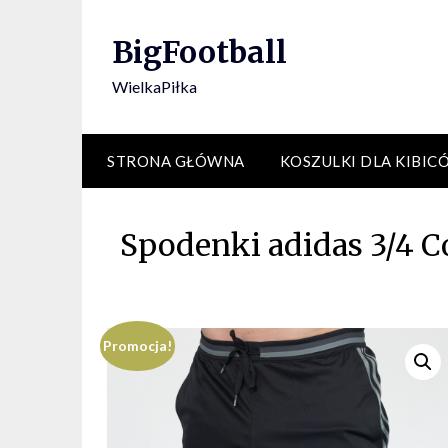
Skip
to
BigFootball
content
WielkaPiłka
STRONA GŁÓWNA
KOSZULKI DLA KIBIC
Spodenki adidas 3/4 C
Promocja!