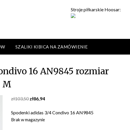
Stroje piłkarskie Hoosar:
ÓW
SZALIKI KIBICA NA ZAMÓWIENIE
ondivo 16 AN9845 rozmiar
M
Original
Current
zł
103,50
zł
86,94
price
price
was:
is:
Spodenki adidas 3/4 Condivo 16 AN9845
zł103,50.
zł86,94.
Brak w magazynie