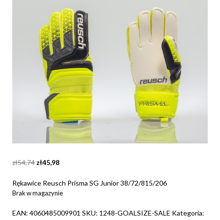
Original
Current
zł
54,74
zł
45,98
price
price
was:
is:
Rękawice Reusch Prisma SG Junior 38/72/815/206
zł54,74.
zł45,98.
Brak w magazynie
EAN:
4060485009901
SKU:
1248-GOALSIZE-SALE
Kategoria: