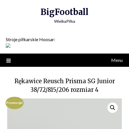
Skip
BigFootball
to
content
WielkaPiłka
Stroje piłkarskie Hoosar:
Menu
Rękawice Reusch Prisma SG Junior
38/72/815/206 rozmiar 4
Promocja!