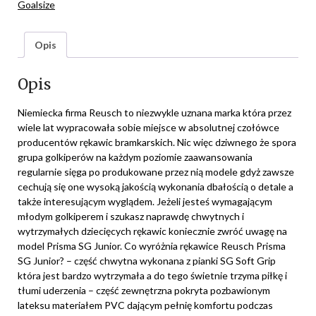
Goalsize
Opis
Opis
Niemiecka firma Reusch to niezwykle uznana marka która przez
wiele lat wypracowała sobie miejsce w absolutnej czołówce
producentów rękawic bramkarskich. Nic więc dziwnego że spora
grupa golkiperów na każdym poziomie zaawansowania
regularnie sięga po produkowane przez nią modele gdyż zawsze
cechują się one wysoką jakością wykonania dbałością o detale a
także interesującym wyglądem. Jeżeli jesteś wymagającym
młodym golkiperem i szukasz naprawdę chwytnych i
wytrzymałych dziecięcych rękawic koniecznie zwróć uwagę na
model Prisma SG Junior. Co wyróżnia rękawice Reusch Prisma
SG Junior? – część chwytna wykonana z pianki SG Soft Grip
która jest bardzo wytrzymała a do tego świetnie trzyma piłkę i
tłumi uderzenia – część zewnętrzna pokryta pozbawionym
lateksu materiałem PVC dającym pełnię komfortu podczas