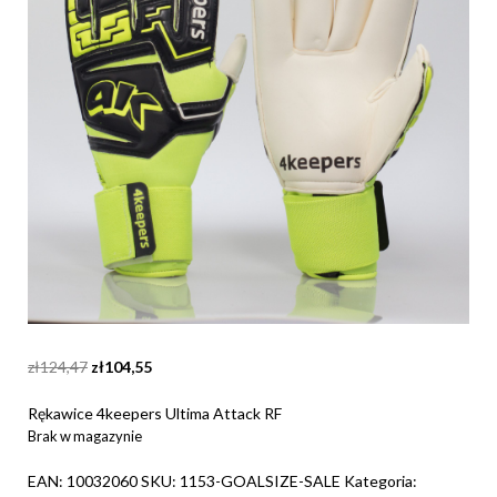
Original
Current
zł
124,47
zł
104,55
price
price
was:
is:
Rękawice 4keepers Ultima Attack RF
zł124,47.
zł104,55.
Brak w magazynie
EAN:
10032060
SKU:
1153-GOALSIZE-SALE
Kategoria: