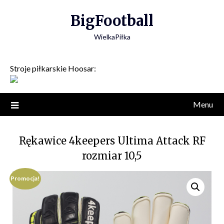
Skip
BigFootball
to
content
WielkaPiłka
Stroje piłkarskie Hoosar:
Menu
Rękawice 4keepers Ultima Attack RF
rozmiar 10,5
Promocja!