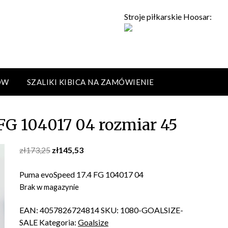
Stroje piłkarskie Hoosar:
ÓW
SZALIKI KIBICA NA ZAMÓWIENIE
FG 104017 04 rozmiar 45
Original
Current
zł
173,25
zł
145,53
price
price
was:
is:
Puma evoSpeed 17.4 FG 104017 04
zł173,25.
zł145,53.
Brak w magazynie
EAN:
4057826724814
SKU:
1080-GOALSIZE-
SALE
Kategoria:
Goalsize