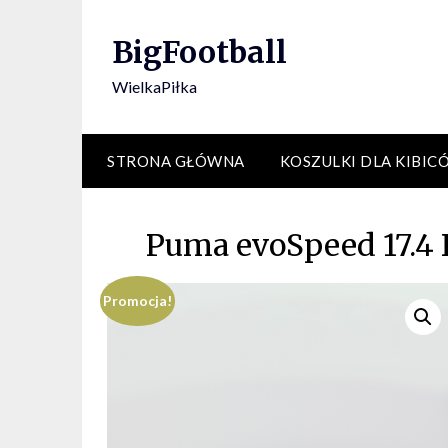
Skip
to
BigFootball
content
WielkaPiłka
STRONA GŁÓWNA
KOSZULKI DLA KIBIC
Puma evoSpeed 17.4 
Promocja!