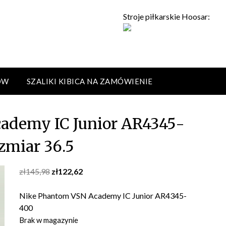
Stroje piłkarskie Hoosar:
ÓW
SZALIKI KIBICA NA ZAMÓWIENIE
ademy IC Junior AR4345-
zmiar 36.5
Original
Current
zł
145,98
zł
122,62
price
price
was:
is:
Nike Phantom VSN Academy IC Junior AR4345-
zł145,98.
zł122,62.
400
Brak w magazynie