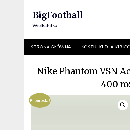
Skip
to
BigFootball
content
WielkaPiłka
STRONA GŁÓWNA
KOSZULKI DLA KIBIC
Nike Phantom VSN Ac
400 ro
Promocja!