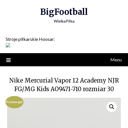
Skip
BigFootball
to
content
WielkaPiłka
Stroje piłkarskie Hoosar:
Menu
Nike Mercurial Vapor 12 Academy NJR
FG/MG Kids AO9471-710 rozmiar 30
Promocja!