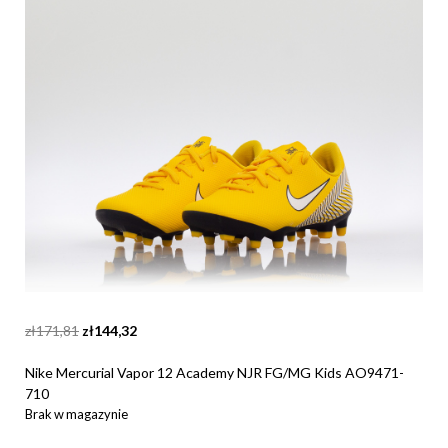
Original
Current
zł
171,81
zł
144,32
price
price
was:
is:
Nike Mercurial Vapor 12 Academy NJR FG/MG Kids AO9471-
zł171,81.
zł144,32.
710
Brak w magazynie