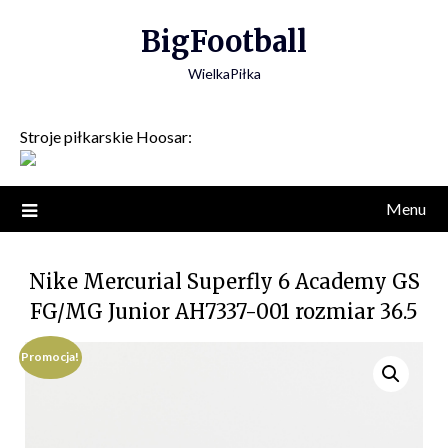
Skip
BigFootball
to
content
WielkaPiłka
Stroje piłkarskie Hoosar:
Menu
Nike Mercurial Superfly 6 Academy GS
FG/MG Junior AH7337-001 rozmiar 36.5
Promocja!