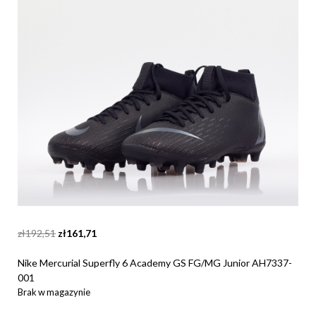
Original
Current
zł
192,51
zł
161,71
price
price
was:
is:
Nike Mercurial Superfly 6 Academy GS FG/MG Junior AH7337-
zł192,51.
zł161,71.
001
Brak w magazynie