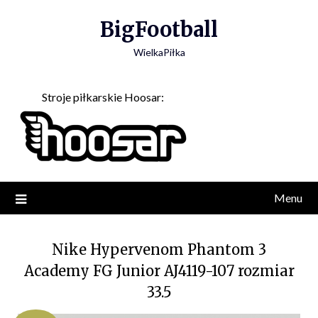
Skip
BigFootball
to
content
WielkaPiłka
Stroje piłkarskie Hoosar:
Menu
Nike Hypervenom Phantom 3
Academy FG Junior AJ4119-107 rozmiar
33.5