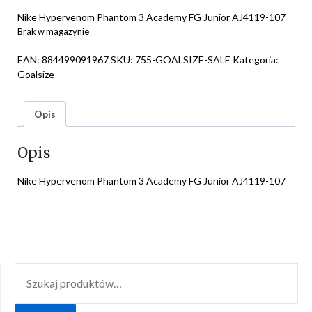
price
price
was:
is:
Nike Hypervenom Phantom 3 Academy FG Junior AJ4119-107
zł152,45.
zł128,05.
Brak w magazynie
EAN:
884499091967
SKU:
755-GOALSIZE-SALE
Kategoria:
Goalsize
Opis
Opis
Nike Hypervenom Phantom 3 Academy FG Junior AJ4119-107
SZUKAJ: