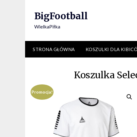
Skip
to
BigFootball
content
WielkaPiłka
STRONA GŁÓWNA
KOSZULKI DLA KIBIC
Koszulka Sele
Promocja!