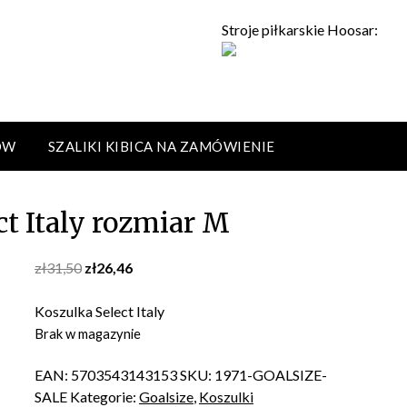
Stroje piłkarskie Hoosar:
ÓW
SZALIKI KIBICA NA ZAMÓWIENIE
ct Italy rozmiar M
Original
Current
zł
31,50
zł
26,46
price
price
was:
is:
Koszulka Select Italy
zł31,50.
zł26,46.
Brak w magazynie
EAN:
5703543143153
SKU:
1971-GOALSIZE-
SALE
Kategorie:
Goalsize
,
Koszulki