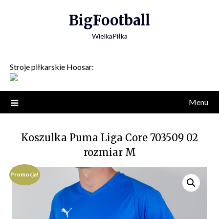
Skip
BigFootball
to
content
WielkaPiłka
Stroje piłkarskie Hoosar:
Menu
Koszulka Puma Liga Core 703509 02
rozmiar M
Promocja!