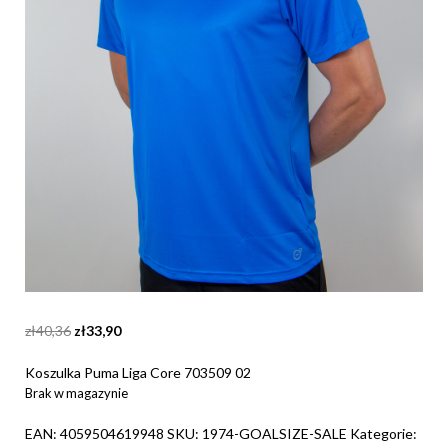
Original
Current
zł
40,36
zł
33,90
price
price
was:
is:
Koszulka Puma Liga Core 703509 02
zł40,36.
zł33,90.
Brak w magazynie
EAN:
4059504619948
SKU:
1974-GOALSIZE-SALE
Kategorie: