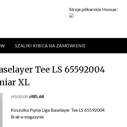
Stroje piłkarskie Hoosar:
ÓW
SZALIKI KIBICA NA ZAMÓWIENIE
aselayer Tee LS 65592004
miar XL
Original
Current
zł
102,00
zł
85,68
price
price
was:
is:
Koszulka Puma Liga Baselayer Tee LS 65592004
zł102,00.
zł85,68.
Brak w magazynie