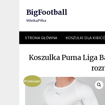
Skip
to
BigFootball
content
WielkaPiłka
STRONA GŁÓWNA
KOSZULKI DLA KIBIC
Koszulka Puma Liga B
roz
Promocja!