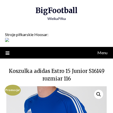
Skip
BigFootball
to
content
WielkaPiłka
Stroje piłkarskie Hoosar:
Menu
Koszulka adidas Estro 15 Junior S16149
rozmiar 116
Promocja!