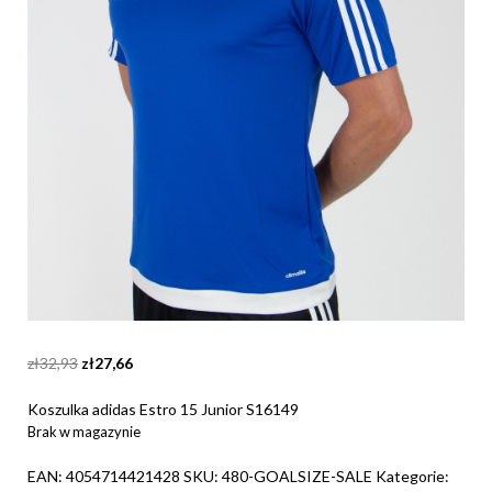
Original
Current
zł
32,93
zł
27,66
price
price
was:
is:
Koszulka adidas Estro 15 Junior S16149
zł32,93.
zł27,66.
Brak w magazynie
EAN:
4054714421428
SKU:
480-GOALSIZE-SALE
Kategorie: