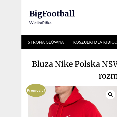
Skip
to
BigFootball
content
WielkaPiłka
STRONA GŁÓWNA
KOSZULKI DLA KIBIC
Bluza Nike Polska NS
rozm
Promocja!