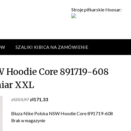
Stroje piłkarskie Hoosar:
ÓW
SZALIKI KIBICA NA ZAMÓWIENIE
W Hoodie Core 891719-608
iar XXL
Original
Current
zł
203,97
zł
171,33
price
price
was:
is:
Bluza Nike Polska NSW Hoodie Core 891719-608
zł203,97.
zł171,33.
Brak w magazynie