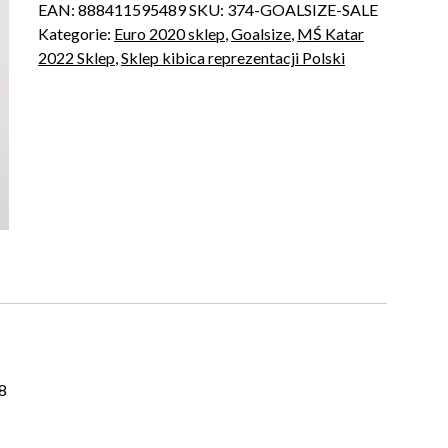
EAN:
888411595489
SKU:
374-GOALSIZE-SALE
Kategorie:
Euro 2020 sklep
,
Goalsize
,
MŚ Katar
2022 Sklep
,
Sklep kibica reprezentacji Polski
8